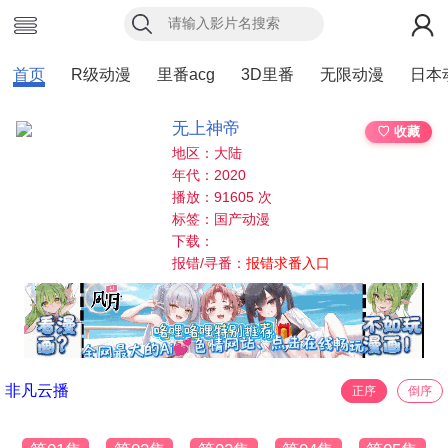
首页
R级动漫
里番acg
3D里番
无限动漫
日本
无上神帝
♡ 收藏
地区：大陆
年代：2020
播放：91605 次
标签：国产动漫
下载：
报错/寻番：
报错求番入口
非凡云播
正序
倒序