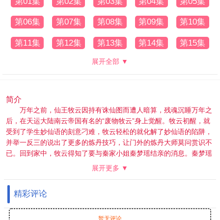
第01集
第02集
第03集
第04集
第05集
第06集
第07集
第08集
第09集
第10集
第11集
第12集
第13集
第14集
第15集
展开全部 ▼
简介
万年之前，仙王牧云因持有诛仙图而遭人暗算，残魂沉睡万年之
后，在天运大陆南云帝国有名的“废物牧云”身上觉醒。牧云初醒，就
受到了学生妙仙语的刻意刁难，牧云轻松的就化解了妙仙语的陷阱，
并举一反三的说出了更多的炼丹技巧，让门外的炼丹大师莫问赏识不
已。回到家中，牧云得知了要与秦家小姐秦梦瑶结亲的消息。秦梦瑶
寒毒在身，活不过二十岁，结亲不过是为了牧家和秦家的利益。但牧
展开更多 ▼
林辰的劝说下，牧云以炼丹为条件，答应了这门亲事。炼出了淬骨
丹，牧云的修为有了第一次提升。莫问时常来找牧云请教，而秦时雨
精彩评论
一直想请莫问来治疗孙女秦梦瑶。莫问暗示让牧云一试，牧云阴差阳
错下唤醒了体内的诛仙图，得知秦梦瑶体内的并非寒毒，而是冰凰神
魄。牧云治好了秦梦瑶，冰凰神魄的力量使得秦梦瑶修为突飞猛进。
暂无评论